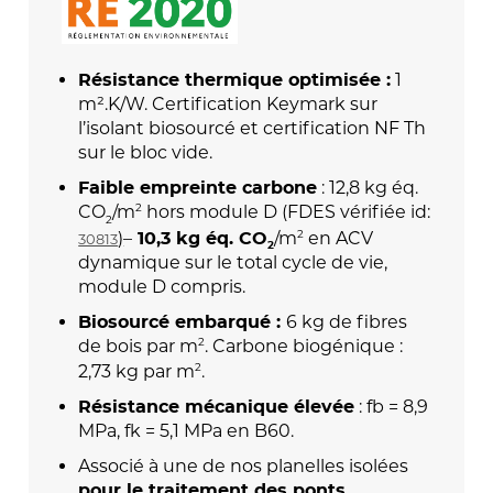
1
Résistance thermique optimisée :
m².K/W. Certification Keymark sur
l’isolant biosourcé et certification NF Th
sur le bloc vide.
: 12,8 kg éq.
Faible empreinte carbone
2
CO
/m
hors module D (FDES vérifiée id:
2
2
)
–
/m
en ACV
30813
10,3 kg éq. CO
2
dynamique sur le total cycle de vie,
module D compris.
6 kg de fibres
Biosourcé embarqué :
2
de bois par m
. Carbone biogénique :
2
2,73 kg par m
.
: fb = 8,9
Résistance mécanique élevée
MPa, fk = 5,1 MPa en B60.
Associé à une de nos planelles isolées
pour le traitement des ponts