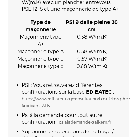
W/(m.K) avec un plancher entrevous
PSE 12+5 et une maçonnerie de type A+
Type de
PSI 9 dalle pleine 20
maçonnerie
cm
Maçonnerie type
0.38 W/(m.K)
A+
Maçonnerie type A
0.38 W/(m.K)
Maçonnerie type b
0.57 W/(m.K)
Maçonnerie type c
0.68 W/(m.K)
PSI : Vous retrouverez différentes
configurations sur la base
:
EDIBATEC
https://www.edibatec.org/consultation/base/class.php?
fabricant=ALN
Psi à la demande pour tout autre
configuration :
psialademande@alkern.fr
Supprime les opérations de coffrage /