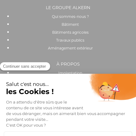
LE GROUPE ALKERN
Qui sommes-nous ?
Bâtiment
Bâtiments agricoles
Travaux publics
Aménagement extérieur
À PROPOS
Implantation
Actualités
Recrutement
Performance environnementale et sociale
OUTILS & SERVICES
Catalogue
Trouver un distributeur