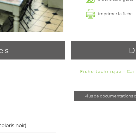
Imprimer la fiche
es
D
Fiche technique - Ca
Plus de documentations d
loris noir)