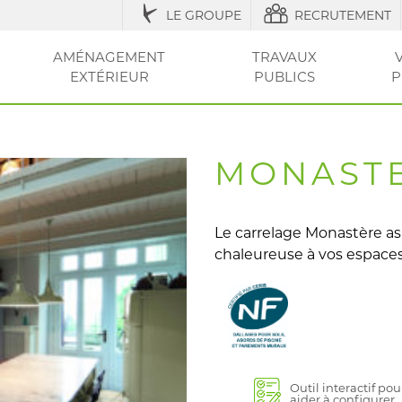
LE GROUPE
RECRUTEMENT
AMÉNAGEMENT
TRAVAUX
EXTÉRIEUR
PUBLICS
P
IQUES
ESSOIRES
ÉNAGEMENT URBAIN ET SÉCURISATION
ACCESSOIRES ET
RÉGLEMENTATION
AGRICOLE / STRUCTURES
AMÉNAGEMENT EXTÉRIEUR
AMÉNAGEMENT
OUTILS ET CONSEI
RÉSEAU
CLÔT
VOT
ENTRETIEN
DE LA VILLE
DU JARDIN
SEC
ET PI
MONAST
Le carrelage Monastère a
chaleureuse à vos espaces
Outil interactif pou
aider à configurer