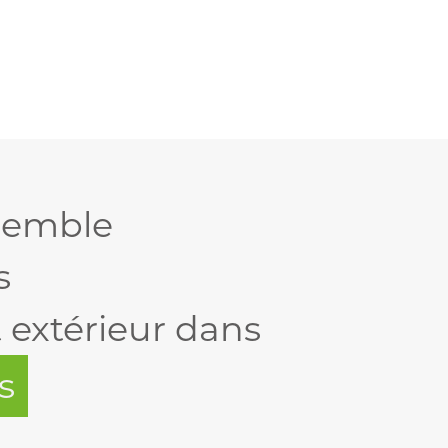
nsemble
s
xtérieur dans
s