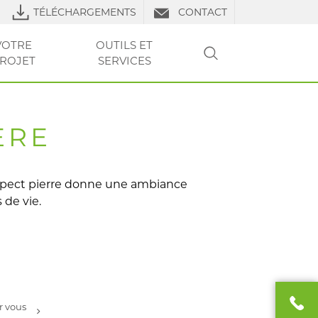
TÉLÉCHARGEMENTS
CONTACT
VOTRE
OUTILS ET
ROJET
SERVICES
RECHERCHER
LS DE POSE
URES
RE PROJET
VOTRE
VOTRE
CLUB PRO
OUTILS ET SERVICES
TP
OUTILS ET
OUTILS ET
FAQ
LIERS
PROJET
PROJET
SERVICES
SERVICES
ERE
spect pierre donne une ambiance
 de vie.
r vous