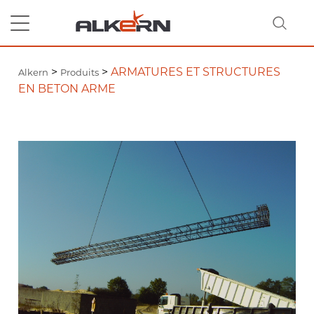
>
>
ARMATURES ET STRUCTURES
Alkern
Produits
EN BETON ARME
RECHERCHER