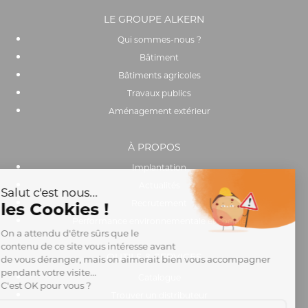
LE GROUPE ALKERN
Qui sommes-nous ?
Bâtiment
Bâtiments agricoles
Travaux publics
Aménagement extérieur
À PROPOS
Implantation
Actualités
Recrutement
Performance environnementale et sociale
OUTILS & SERVICES
Catalogue
Trouver un distributeur