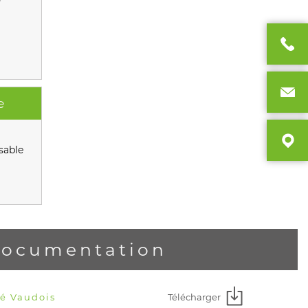
e
sable
ocumentation
Télécharger
vé Vaudois