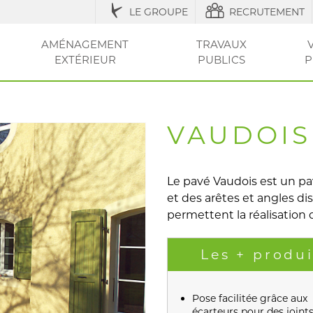
LE GROUPE
RECRUTEMENT
AMÉNAGEMENT
TRAVAUX
EXTÉRIEUR
PUBLICS
P
IQUES
ESSOIRES
ÉNAGEMENT URBAIN ET SÉCURISATION
ACCESSOIRES ET
RÉGLEMENTATION
AGRICOLE / STRUCTURES
AMÉNAGEMENT EXTÉRIEUR
AMÉNAGEMENT
OUTILS ET CONSEI
RÉSEAU
CLÔT
VOT
ENTRETIEN
DE LA VILLE
DU JARDIN
SEC
ET PI
VAUDOIS
Le pavé Vaudois est un pa
et des arêtes et angles di
permettent la réalisation 
Les + produi
Pose facilitée grâce aux
écarteurs pour des joint