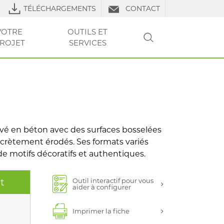
TÉLÉCHARGEMENTS
CONTACT
VOTRE
OUTILS ET
ROJET
SERVICES
RECHERCHER
LS DE POSE
URES
RE PROJET
VOTRE
VOTRE
CLUB PRO
OUTILS ET SERVICES
TP
OUTILS ET
OUTILS ET
FAQ
LIERS
PROJET
PROJET
SERVICES
SERVICES
vé en béton avec des surfaces bosselées
scrètement érodés. Ses formats variés
de motifs décoratifs et authentiques.
Outil interactif pour vous
t
aider à configurer
Imprimer la fiche
s