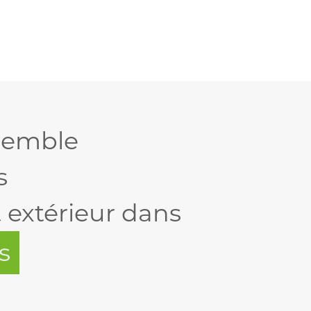
nsemble
s
xtérieur dans
s