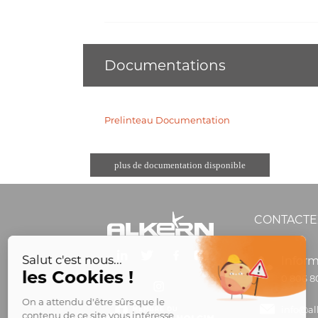
Documentations
Prelinteau Documentation
plus de documentation disponible
CONTACTE
Inform
0 806 8
info@al