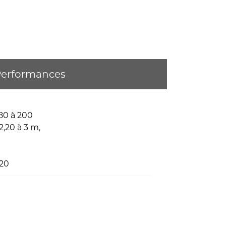
erformances
 80 à 200
2,20 à 3 m,
 20