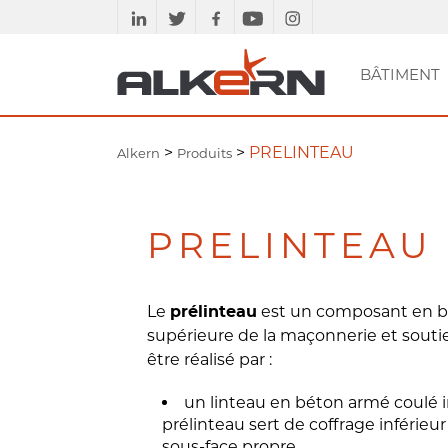
BÂTIMENT
PAVÉS ET GAMME
SE DOCUMENTER
MURS
BÂTIMENT
PLANCHERS
ETUDES TECHN
DALLES ET
ACC
AM
ASSAINISSEMENT
VOIRIE
DRAINANTE
MARGELLES
>
>
PRELINTEAU
Alkern
Produits
PRELINTEAU
Le
est un composant en bé
prélinteau
supérieure de la maçonnerie et soutie
être réalisé par :
un linteau en béton armé coulé in
prélinteau sert de coffrage inférieu
sous-face propre,