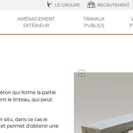
LE GROUPE
RECRUTEMENT
AMÉNAGEMENT
TRAVAUX
EXTÉRIEUR
PUBLICS
P
IQUES
ESSOIRES
ÉNAGEMENT URBAIN ET SÉCURISATION
ACCESSOIRES ET
RÉGLEMENTATION
AGRICOLE / STRUCTURES
AMÉNAGEMENT EXTÉRIEUR
AMÉNAGEMENT
OUTILS ET CONSEI
RÉSEAU
CLÔT
VOT
ENTRETIEN
DE LA VILLE
DU JARDIN
SEC
ET PI
ton qui forme la partie
nt le linteau, qui peut
 situ, dans ce cas le
r et permet d’obtenir une