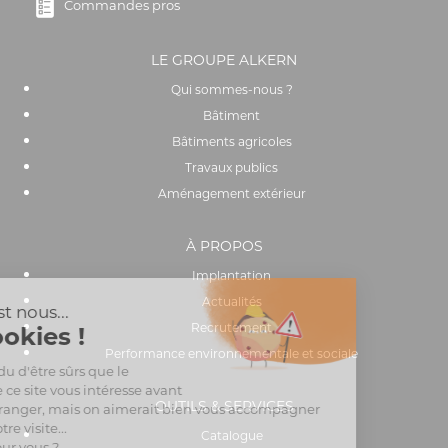
Commandes pros
LE GROUPE ALKERN
Qui sommes-nous ?
Bâtiment
Bâtiments agricoles
Travaux publics
Aménagement extérieur
À PROPOS
Implantation
Actualités
Recrutement
Performance environnementale et sociale
OUTILS & SERVICES
Catalogue