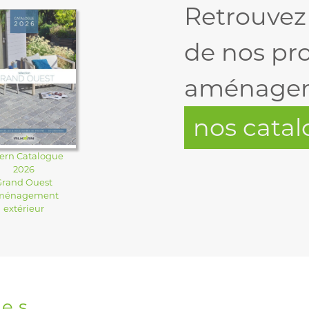
Retrouvez
de nos pr
aménagem
nos cata
ern Catalogue
2026
Grand Ouest
ménagement
extérieur
res