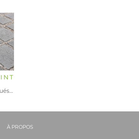
INT
Grâce aux écarteurs situés sur…
À PROPOS