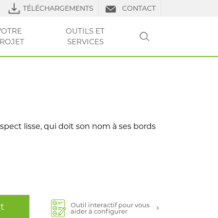
TÉLÉCHARGEMENTS
CONTACT
VOTRE
OUTILS ET
ROJET
SERVICES
RECHERCHER
LS DE POSE
URES
RE PROJET
VOTRE
VOTRE
CLUB PRO
OUTILS ET SERVICES
TP
OUTILS ET
OUTILS ET
FAQ
LIERS
PROJET
PROJET
SERVICES
SERVICES
pect lisse, qui doit son nom à ses bords
Outil interactif pour vous
t
aider à configurer