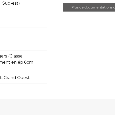
Sud-est)
Plus de documentations d
gers (Classe
uement en ép 6cm
t, Grand Ouest