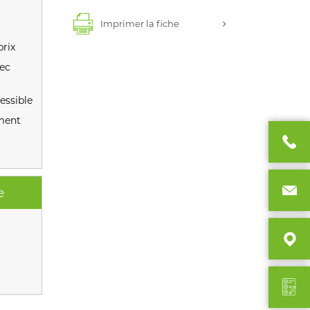
Imprimer la fiche
prix
ec
essible
ment
e