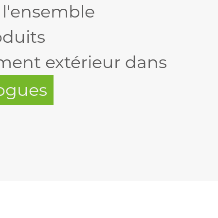
 l'ensemble
oduits
ent extérieur dans
logues