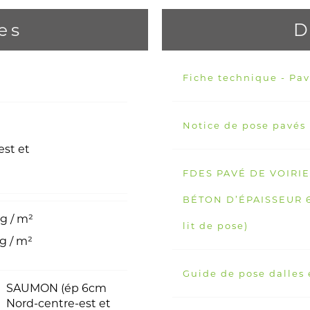
es
D
Fiche technique - Pav
Notice de pose pavés
est et
FDES PAVÉ DE VOIRI
BÉTON D’ÉPAISSEUR 6 
kg / m²
lit de pose)
kg / m²
Guide de pose dalles 
SAUMON (ép 6cm
Nord-centre-est et