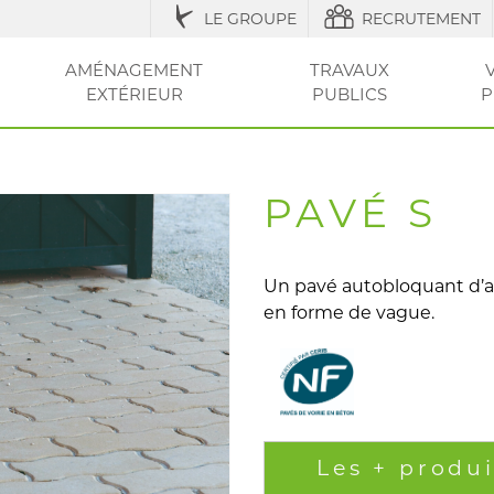
LE GROUPE
RECRUTEMENT
AMÉNAGEMENT
TRAVAUX
EXTÉRIEUR
PUBLICS
P
IQUES
ESSOIRES
ÉNAGEMENT URBAIN ET SÉCURISATION
ACCESSOIRES ET
RÉGLEMENTATION
AGRICOLE / STRUCTURES
AMÉNAGEMENT EXTÉRIEUR
AMÉNAGEMENT
OUTILS ET CONSEI
RÉSEAU
CLÔT
VOT
ENTRETIEN
DE LA VILLE
DU JARDIN
SEC
ET PI
PAVÉ S
Un pavé autobloquant d’as
en forme de vague.
Les + produi