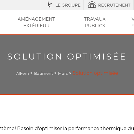
LE GROUPE
RECRUTEMENT
AMÉNAGEMENT
TRAVAUX
EXTÉRIEUR
PUBLICS
P
IQUES
ESSOIRES
ÉNAGEMENT URBAIN ET SÉCURISATION
ACCESSOIRES ET
RÉGLEMENTATION
AGRICOLE / STRUCTURES
AMÉNAGEMENT EXTÉRIEUR
AMÉNAGEMENT
OUTILS ET CONSEI
RÉSEAU
CLÔT
VOT
ENTRETIEN
DE LA VILLE
DU JARDIN
SEC
ET PI
SOLUTION OPTIMISÉE
>
>
>
Solution optimisée
Alkern
Bâtiment
Murs
système! Besoin d’optimiser la performance thermique du 