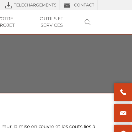
TÉLÉCHARGEMENTS
CONTACT
VOTRE
OUTILS ET
ROJET
SERVICES
RECHERCHER
LS DE POSE
URES
RE PROJET
VOTRE
VOTRE
CLUB PRO
OUTILS ET SERVICES
TP
OUTILS ET
OUTILS ET
FAQ
LIERS
PROJET
PROJET
SERVICES
SERVICES
mur, la mise en œuvre et les couts liés à