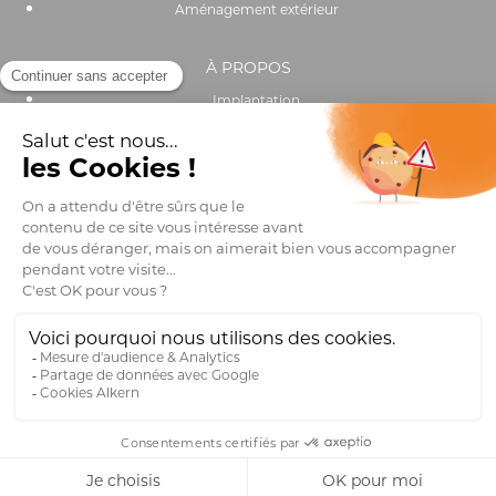
Aménagement extérieur
À PROPOS
Implantation
Actualités
Recrutement
Performance environnementale et sociale
OUTILS & SERVICES
Catalogue
Trouver un distributeur
Club pro
FAQ
Mentions légales
Design – Tigre Blanc