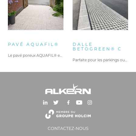
PAVÉ AQUAFIL®
DALLE
BETOGREEN® C
Le pavé poreux AQUAFIL® est…
Parfaite pour les parkings ou…
CONTACTEZ-NOUS