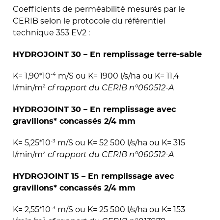
Coefficients de perméabilité mesurés par le
CERIB selon le protocole du référentiel
technique 353 EV2 :
HYDROJOINT 30 – En remplissage terre-sable
-4
K= 1,90*10
m/S ou K= 1900 l/s/ha ou K= 11,4
2
l/min/m
cf rapport du CERIB n°060512-A
HYDROJOINT 30 – En remplissage avec
gravillons* concassés 2/4 mm
-3
K= 5,25*10
m/S ou K= 52 500 l/s/ha ou K= 315
2
l/min/m
cf rapport du CERIB n°060512-A
HYDROJOINT 15 – En remplissage avec
gravillons* concassés 2/4 mm
-3
K= 2,55*10
m/S ou K= 25 500 l/s/ha ou K= 153
2