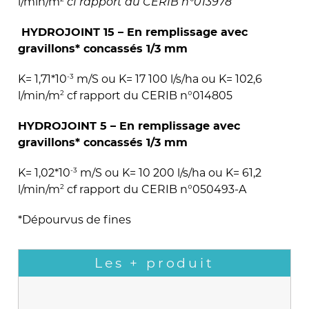
l/min/m
cf rapport du CERIB n°013978
HYDROJOINT 15 – En remplissage avec
gravillons* concassés 1/3 mm
-3
K= 1,71*10
m/S ou K= 17 100 l/s/ha ou K= 102,6
2
l/min/m
cf rapport du CERIB n°014805
HYDROJOINT 5 – En remplissage avec
gravillons* concassés 1/3 mm
-3
K= 1,02*10
m/S ou K= 10 200 l/s/ha ou K= 61,2
2
l/min/m
cf rapport du CERIB n°050493-A
*Dépourvus de fines
Les + produit