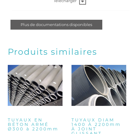
Télécharger
Plus de documentations disponibles
Produits similaires
TUYAUX EN
TUYAUX DIAM
BÉTON ARMÉ
1400 À 2200mm
Ø300 à 2200mm
À JOINT
GLISSANT