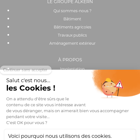
LE GROUPE ALKERN
Qui sommes-nous ?
Bâtiment
Bâtiments agricoles
Travaux publics
Aménagement extérieur
À PROPOS
Implantation
Actualités
Recrutement
Performance environnementale et sociale
OUTILS & SERVICES
Catalogue
Trouver un distributeur
Club pro