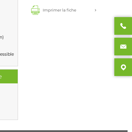
Imprimer la fiche
m)
essible
e