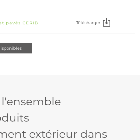
Télécharger
 et pavés CERIB
isponibles
 l'ensemble
oduits
ent extérieur dans