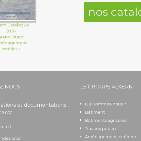
nos cata
ern Catalogue
2026
Grand Ouest
ménagement
extérieur
Z-NOUS
LE GROUPE ALKERN
Qui sommes-nous ?
ations et documentations :
Bâtiment
08 850
Bâtiments agricoles
kern.fr
Travaux publics
Aménagement extérieur
des pros