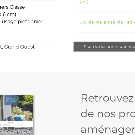
cm)
gers Classe
p 6 cm)
n usage piétonnier
Guide de pose dalles
t, Grand Ouest
Plus de documentations d
Retrouvez
de nos pr
aménagem