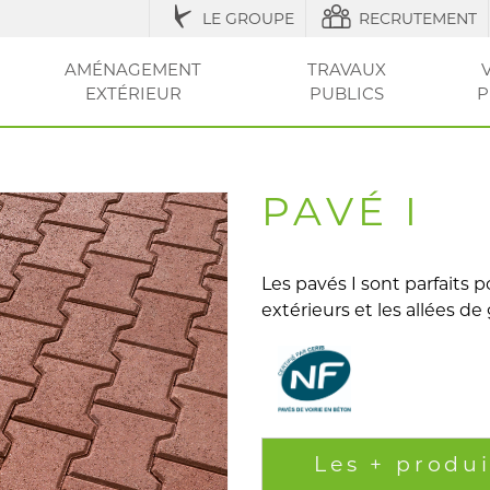
LE GROUPE
RECRUTEMENT
AMÉNAGEMENT
TRAVAUX
EXTÉRIEUR
PUBLICS
P
IQUES
ESSOIRES
ÉNAGEMENT URBAIN ET SÉCURISATION
ACCESSOIRES ET
RÉGLEMENTATION
AGRICOLE / STRUCTURES
AMÉNAGEMENT EXTÉRIEUR
AMÉNAGEMENT
OUTILS ET CONSEI
RÉSEAU
CLÔT
VOT
ENTRETIEN
DE LA VILLE
DU JARDIN
SEC
ET PI
PAVÉ I
Les pavés I sont parfaits
extérieurs et les allées de
Les + produi