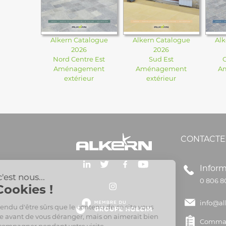
Alkern Catalogue
Alkern Catalogue
Alk
2026
2026
Nord Centre Est
Sud Est
Aménagement
Aménagement
A
extérieur
extérieur
CONTACTE
Inform
0 806 8
info@al
Comman