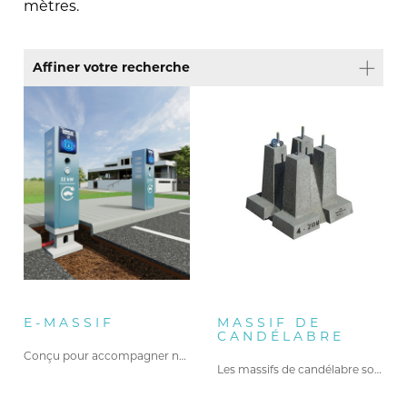
mètres.
Affiner votre recherche
Type de produit
Travaux publics
(1)
Voirie
(1)
Réseau electrique
(1)
E-MASSIF
MASSIF DE
CANDÉLABRE
Conçu pour accompagner nos clients…
Les massifs de candélabre sont…