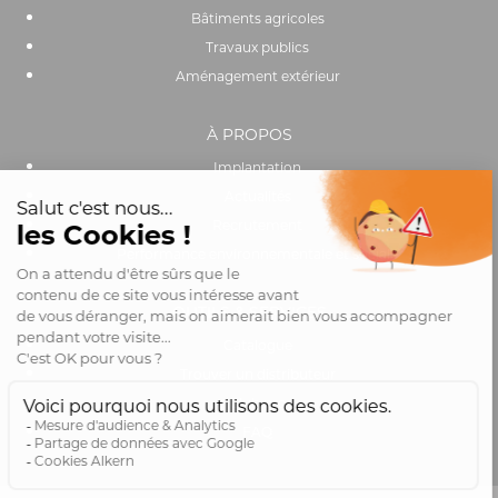
Bâtiments agricoles
Travaux publics
Aménagement extérieur
À PROPOS
Implantation
Actualités
Recrutement
Performance environnementale et sociale
OUTILS & SERVICES
Catalogue
Trouver un distributeur
Club pro
FAQ