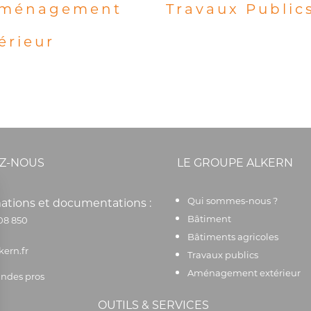
aménagement
Travaux Public
érieur
Z-NOUS
LE GROUPE ALKERN
Qui sommes-nous ?
ations et documentations :
Bâtiment
08 850
Bâtiments agricoles
kern.fr
Travaux publics
Aménagement extérieur
des pros
OUTILS & SERVICES