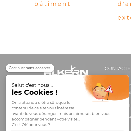
bâtiment
d'
ext
CONTACTE
Inform
0 806 8
info@al
Comman