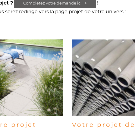
!
ojet ?
Complétez votre demande ici
s serez redirigé vers la page projet de votre univers :
re projet
Votre projet d