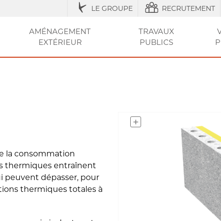
LE GROUPE
RECRUTEMENT
AMÉNAGEMENT
TRAVAUX
EXTÉRIEUR
PUBLICS
P
IQUES
ESSOIRES
ÉNAGEMENT URBAIN ET SÉCURISATION
ACCESSOIRES ET
RÉGLEMENTATION
AGRICOLE / STRUCTURES
AMÉNAGEMENT EXTÉRIEUR
AMÉNAGEMENT
OUTILS ET CONSEI
RÉSEAU
CLÔT
VOT
ENTRETIEN
DE LA VILLE
DU JARDIN
SEC
ET PI
ire la consommation
s thermiques entraînent
i peuvent dépasser, pour
tions thermiques totales à