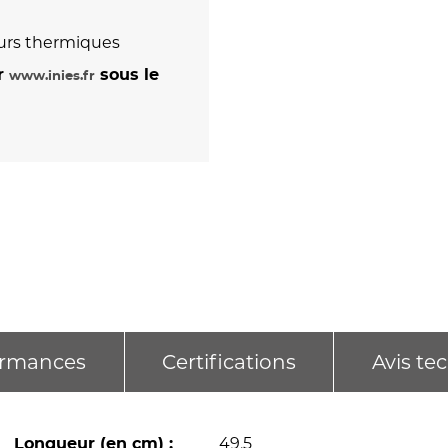
eurs thermiques
ur
sous le
www.inies.fr
ormances
Certifications
Avis te
49,5
Longueur (en cm) :