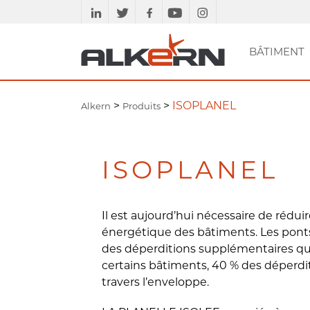
BÂTIMENT
PAVÉS ET GAMME
SE DOCUMENTER
MURS
BÂTIMENT
PLANCHERS
ETUDES TECHN
DALLES ET
ACC
AM
ASSAINISSEMENT
VOIRIE
DRAINANTE
MARGELLES
>
>
ISOPLANEL
Alkern
Produits
ISOPLANEL
Il est aujourd’hui nécessaire de rédu
énergétique des bâtiments. Les pont
des déperditions supplémentaires qu
certains bâtiments, 40 % des déperdi
travers l’enveloppe.