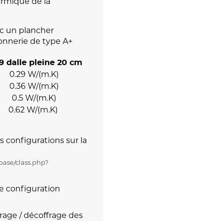
ermique de la
vec un plancher
onnerie de type A+
9 dalle pleine 20 cm
0.29 W/(m.K)
0.36 W/(m.K)
0.5 W/(m.K)
0.62 W/(m.K)
s configurations sur la
base/class.php?
e configuration
rage / décoffrage des