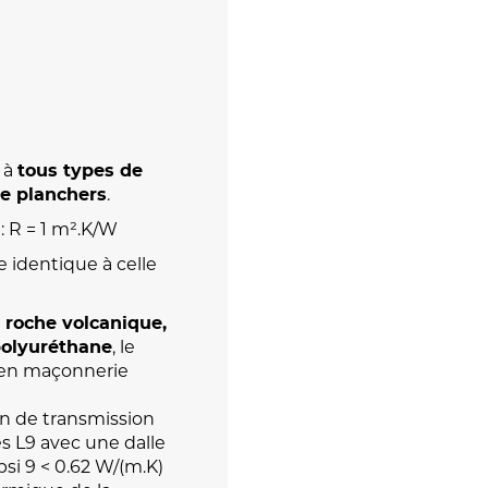
 à
tous types de
.
de planchers
 R = 1 m².K/W
e identique à celle
n roche volcanique,
, le
 polyuréthane
 en maçonnerie
en de transmission
s L9 avec une dalle
psi 9 < 0.62 W/(m.K)