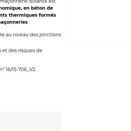
maçonnerie isolante est
conomique, en béton de
ponts thermiques formés
:
 maçonneries
e au niveau des jonctions
 et des risques de
n° 16/15-706_V2.