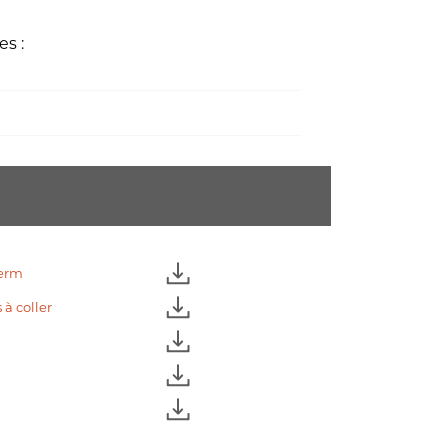
es :
herm
à coller