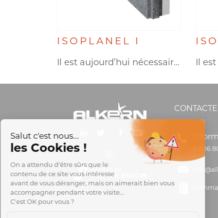
ISOPLANEL I
IS
Il est aujourd’hui nécessaire de…
CONTACTE
Inform
0 806 8
info@al
Comman