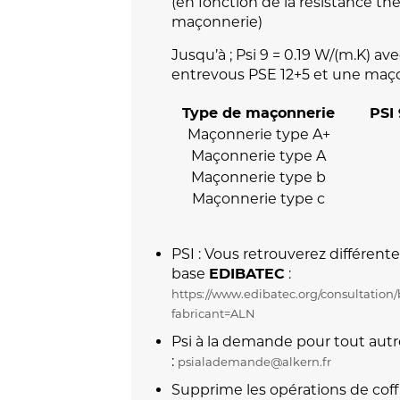
(en fonction de la résistance th
maçonnerie)
Jusqu’à ; Psi 9 = 0.19 W/(m.K) a
entrevous PSE 12+5 et une maç
Type de maçonnerie
PSI 
Maçonnerie type A+
Maçonnerie type A
Maçonnerie type b
Maçonnerie type c
PSI : Vous retrouverez différente
base
:
EDIBATEC
https://www.edibatec.org/consultation/
fabricant=ALN
Psi à la demande pour tout autr
:
psialademande@alkern.fr
Supprime les opérations de coff