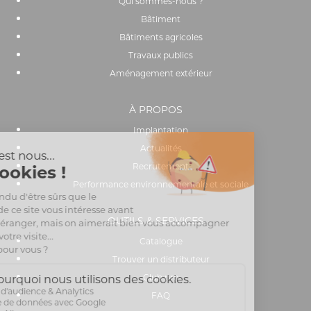
Qui sommes-nous ?
Bâtiment
Bâtiments agricoles
Travaux publics
Aménagement extérieur
À PROPOS
Implantation
Actualités
Recrutement
Performance environnementale et sociale
OUTILS & SERVICES
Catalogue
Trouver un distributeur
Club pro
FAQ