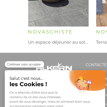
NOVASCHISTE
NO
Un espace déjeuner au soleil,…
CONTACTE
Inform
0 806 8
info@al
Comman