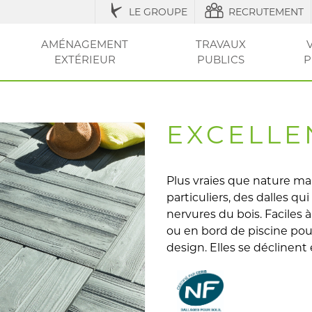
LE GROUPE
RECRUTEMENT
AMÉNAGEMENT
TRAVAUX
EXTÉRIEUR
PUBLICS
P
IQUES
ESSOIRES
ÉNAGEMENT URBAIN ET SÉCURISATION
ACCESSOIRES ET
RÉGLEMENTATION
AGRICOLE / STRUCTURES
AMÉNAGEMENT EXTÉRIEUR
AMÉNAGEMENT
OUTILS ET CONSEI
RÉSEAU
CLÔT
VOT
ENTRETIEN
DE LA VILLE
DU JARDIN
SEC
ET PI
EXCELLE
Plus vraies que nature ma
particuliers, des dalles qui
nervures du bois. Faciles à 
ou en bord de piscine po
design. Elles se déclinen