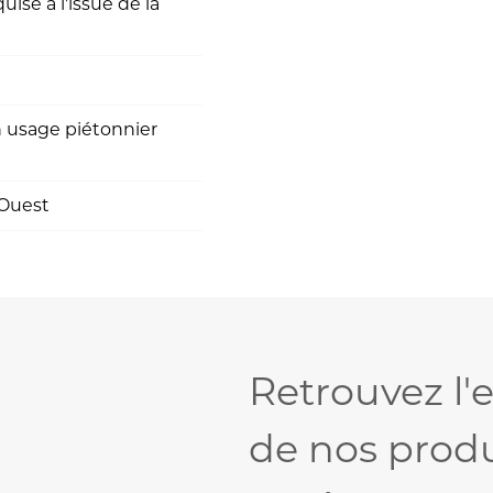
uise à l'issue de la
n usage piétonnier
 Ouest
Retrouvez l
de nos produ