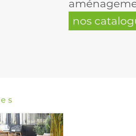
aménagement
nos catalog
res