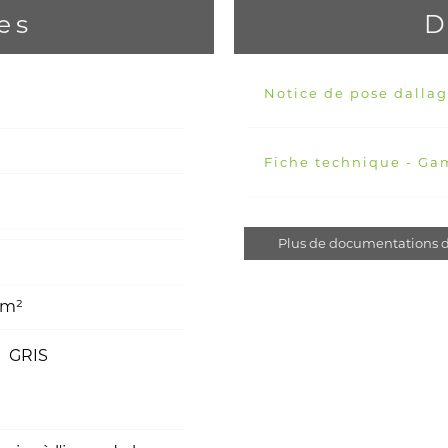
es
D
Notice de pose dalla
Fiche technique - G
Plus de documentations d
/ m²
GRIS