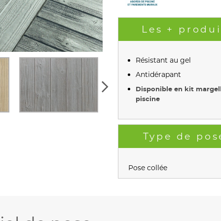
Les + produi
Résistant au gel
Antidérapant
Disponible en kit margel
piscine
Type de pos
Pose collée