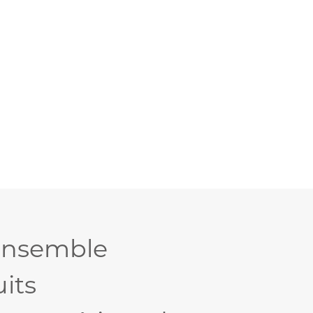
'ensemble
its