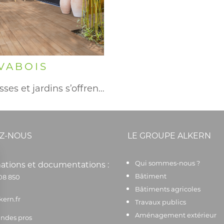
VABOIS
Terrasses et jardins s’offrent une…
Z-NOUS
LE GROUPE ALKERN
Qui sommes-nous ?
ations et documentations :
Bâtiment
08 850
Bâtiments agricoles
kern.fr
Travaux publics
Aménagement extérieur
des pros