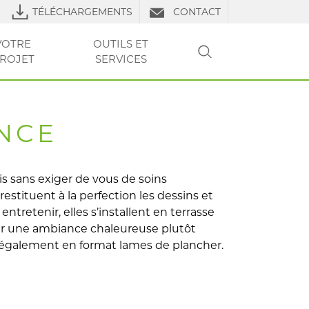
TÉLÉCHARGEMENTS
CONTACT
VOTRE
OUTILS ET
ROJET
SERVICES
RECHERCHER
LS DE POSE
URES
RE PROJET
VOTRE
VOTRE
CLUB PRO
OUTILS ET SERVICES
TP
OUTILS ET
OUTILS ET
FAQ
LIERS
PROJET
PROJET
SERVICES
SERVICES
NCE
is sans exiger de vous de soins
 restituent à la perfection les dessins et
entretenir, elles s’installent en terrasse
ur une ambiance chaleureuse plutôt
t également en format lames de plancher.