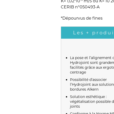
K= 1,02*10
m/S ou K= 10 20
CERIB n°050493-A
*Dépourvus de fines
Les + produi
La pose et l’alignement 
Hydrojoint sont grande
facilités grâce aux ergot
centrage
Possibilité d’associer
l’Hydrojoint aux solution
bordures Alkern
Solution esthétique :
végétalisation possible 
joints
Conforme à la Norme N