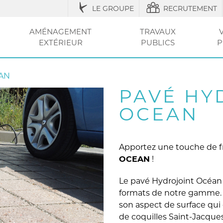
LE GROUPE
RECRUTEMENT
AMÉNAGEMENT
TRAVAUX
EXTÉRIEUR
PUBLICS
P
IQUES
ESSOIRES
ÉNAGEMENT URBAIN ET SÉCURISATION
ACCESSOIRES ET
RÉGLEMENTATION
AGRICOLE / STRUCTURES
AMÉNAGEMENT EXTÉRIEUR
AMÉNAGEMENT
OUTILS ET CONSEI
RÉSEAU
CLÔT
VOT
ENTRETIEN
DE LA VILLE
DU JARDIN
SEC
ET PI
AN
PAVÉ HY
OCEAN
Apportez une touche de f
!
OCEAN
Le pavé Hydrojoint Océan 
formats de notre gamme. L
son aspect de surface qui
de coquilles Saint-Jacque