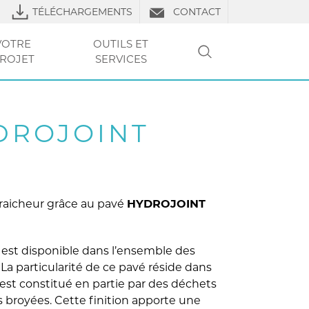
TÉLÉCHARGEMENTS
CONTACT
VOTRE
OUTILS ET
ROJET
SERVICES
RECHERCHER
LS DE POSE
URES
RE PROJET
VOTRE
VOTRE
CLUB PRO
OUTILS ET SERVICES
TP
OUTILS ET
OUTILS ET
FAQ
LIERS
PROJET
PROJET
SERVICES
SERVICES
DROJOINT
raicheur grâce au pavé
HYDROJOINT
est disponible dans l’ensemble des
a particularité de ce pavé réside dans
 est constitué en partie par des déchets
s broyées. Cette finition apporte une