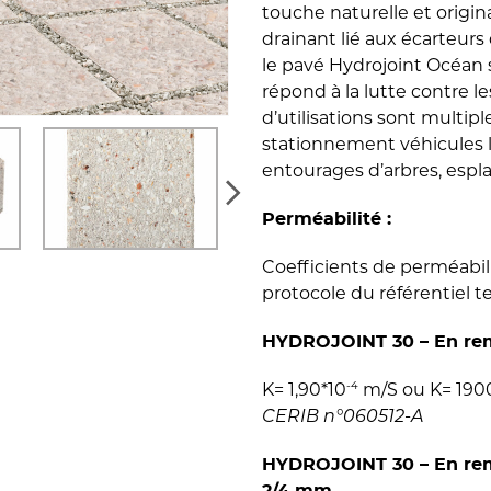
touche naturelle et origina
drainant lié aux écarteur
le pavé Hydrojoint Océan 
répond à la lutte contre l
d’utilisations sont multiple
stationnement véhicules lé
entourages d’arbres, espl
Perméabilité :
Coefficients de perméabil
protocole du référentiel t
HYDROJOINT 30 – En rem
-4
K= 1,90*10
m/S ou K= 1900 
CERIB n°060512-A
HYDROJOINT 30 – En rem