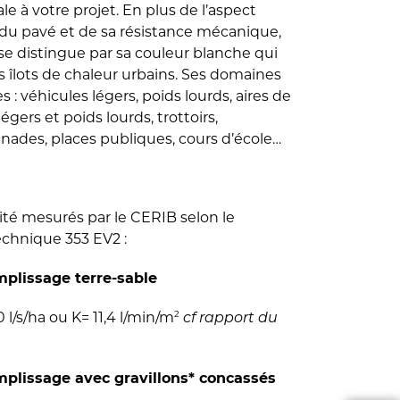
le à votre projet. En plus de l’aspect
s du pavé et de sa résistance mécanique,
se distingue par sa couleur blanche qui
es îlots de chaleur urbains. Ses domaines
s : véhicules légers, poids lourds, aires de
gers et poids lourds, trottoirs,
anades, places publiques, cours d’école…
ité mesurés par le CERIB selon le
echnique 353 EV2 :
plissage terre-sable
2
l/s/ha ou K= 11,4 l/min/m
cf rapport du
plissage avec gravillons* concassés