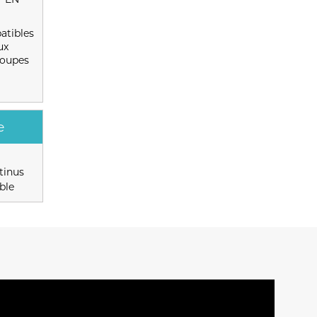
atibles
ux
coupes
e
tinus
ble