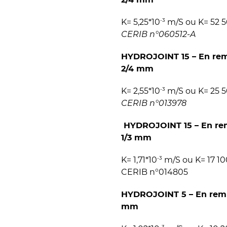
2/4 mm
-3
K= 5,25*10
m/S ou K= 52 50
CERIB n°060512-A
HYDROJOINT 15 – En remp
2/4 mm
-3
K= 2,55*10
m/S ou K= 25 50
CERIB n°013978
HYDROJOINT 15 – En rem
1/3 mm
-3
K= 1,71*10
m/S ou K= 17 100
CERIB n°014805
HYDROJOINT 5 – En rempl
mm
-3