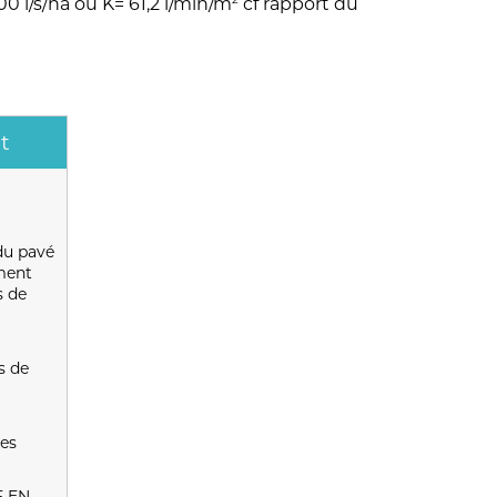
0 l/s/ha ou K= 61,2 l/min/m
cf rapport du
t
du pavé
ment
s de
s de
des
F EN