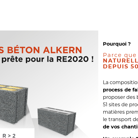
Pourquoi
?
Parce que
NATUREL
DEPUIS 5
La compositio
process de fa
proposer des 
51 sites de p
matières prem
le transport de
de vos chanti