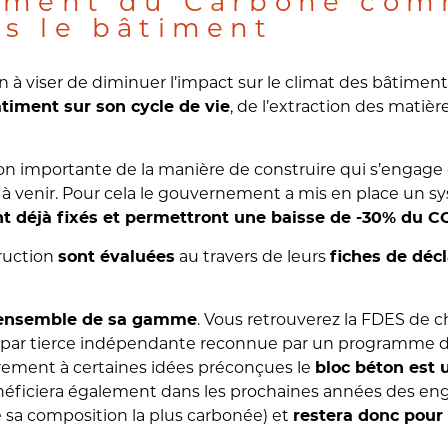
ement du Carbone com
s le bâtiment
 à viser de diminuer l’impact sur le climat des bâtime
, de l’extraction des matièr
timent sur son cycle de vie
on importante de la manière de construire qui s’engage e
 venir. Pour cela le gouvernement a mis en place un sys
ont déjà fixés et permettront une baisse de -30% du C
ruction
au travers de leurs
sont évaluées
fiches de déc
. Vous retrouverez la FDES de 
r l’ensemble de sa gamme
e par tierce indépendante reconnue par un programme de
ement à certaines idées préconçues le
bloc béton est 
bénéficiera également dans les prochaines années des 
sa composition la plus carbonée) et
restera donc pour