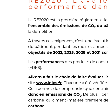
RE2020 : L’avèn
performance dan
La RE2020 est la première réglementation
l’ensemble des émissions de CO
du bâ
2
la démolition.
À travers ces exigences, c’est une évoluti
du bâtiment pendant les mois et années à
objectifs de 2022, 2025, 2028 et 2031 s
Les
des produits de const
performances
(FDES).
Alkern a fait le choix de faire évalue
site
www.inies.fr
. Chacune a été vérifié
Cela permet de comprendre que contrair
. De plus il 
donc en émissions de CO
2
carbone du ciment (matière première de 
!
carbone