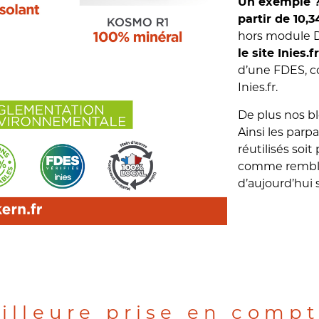
Un exemple ?
partir de 10,
hors module D
le site Inies.f
d’une FDES, co
Inies.fr.
De plus nos b
Ainsi les parp
réutilisés soi
comme remblai
d’aujourd’hui 
illeure prise en compt