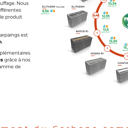
uffage. Nous
fférentes
le produit
parpaings est
.
h
mplémentaires
grâce à nos
es
 gamme de