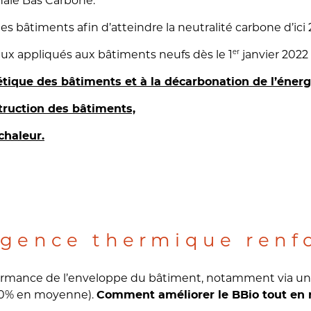
onale Bas Carbone.
des bâtiments afin d’atteindre la neutralité carbone d’ici
er
paux appliqués aux bâtiments neufs dès le 1
janvier 2022 
gétique des bâtiments et à la décarbonation de l’énerg
truction des bâtiments,
chaleur.
igence thermique renf
formance de l’enveloppe du bâtiment, notamment via un
30% en moyenne).
Comment améliorer le BBio tout en r