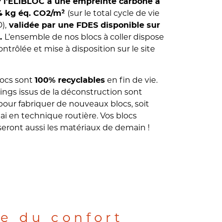
 l’ELIBLOC a une empreinte carbone à
(sur le total cycle de vie
34 kg éq. CO2/m²
),
validée par une FDES disponible sur
L’ensemble de nos blocs à coller dispose
r.
ntrôlée et mise à disposition sur le site
locs sont
en fin de vie.
100% recyclables
aings issus de la déconstruction sont
t pour fabriquer de nouveaux blocs, soit
 en technique routière. Vos blocs
seront aussi les matériaux de demain !
e du confort