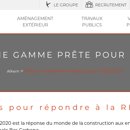
LE GROUPE
RECRUTEMENT
AMÉNAGEMENT
TRAVAUX
EXTÉRIEUR
PUBLICS
P
IQUES
ESSOIRES
ÉNAGEMENT URBAIN ET SÉCURISATION
ACCESSOIRES ET
RÉGLEMENTATION
AGRICOLE / STRUCTURES
AMÉNAGEMENT EXTÉRIEUR
AMÉNAGEMENT
OUTILS ET CONSEI
RÉSEAU
CLÔT
VOT
ENTRETIEN
DE LA VILLE
DU JARDIN
SEC
ET PI
NE GAMME PRÊTE POUR L
>
Alkern, une gamme prête pour la RE2020 !
Alkern
s pour répondre à la 
020 est la réponse du monde de la construction aux e