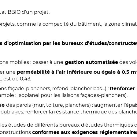
tat BBIO d’un projet.
projets, comme la compacité du bâtiment, la zone clima
s d’optimisation par les bureaux d’études/construct
ons mobiles : passer à une
des vol
gestion automatisée
ser une
perméabilité à l’air inférieure ou égale à 0.5 m
L
est de 0,43,
sons façade-planchers, refend-plancher bas…) :
Renforcer 
emple : Isoplanel pour les liaisons façades-planchers),
des parois (mur, toiture, planchers) : augmenter l’épa
que
oublages, renforcer la résistance thermique des plancher
 les études de différents bureaux d’études thermiques qu
 constructions
conformes aux exigences réglementaire