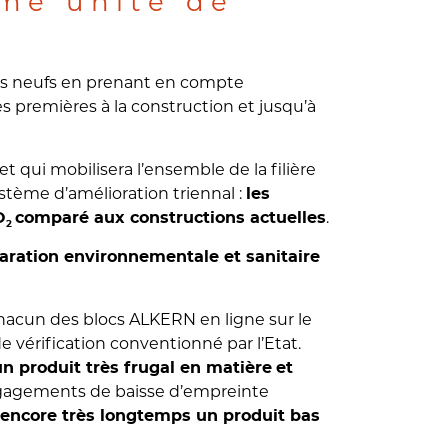
me unité de
nts neufs en prenant en compte
es premières à la construction et jusqu’à
t qui mobilisera l’ensemble de la filière
tème d’amélioration triennal :
les
.
O
comparé aux constructions actuelles
2
laration environnementale et sanitaire
chacun des blocs ALKERN en ligne sur le
 vérification conventionné par l’Etat.
un produit très frugal en matière
et
engagements de baisse d’empreinte
 encore très longtemps un produit bas