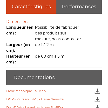
Caractéristiques
Performances
Dimensions
Possibilité de fabriquer
Longueur (en
des produits sur
cm) :
mesure, nous contacter
de 1 à 2 m
Largeur (en
cm):
de 60 cm à 5 m
Hauteur (en
cm) :
Documentations
Fiche technique - Mur en L
DOP - Murs en L (M1) - Usine Gauville
Doc-3V-stockage-bardage-v2b-BDp