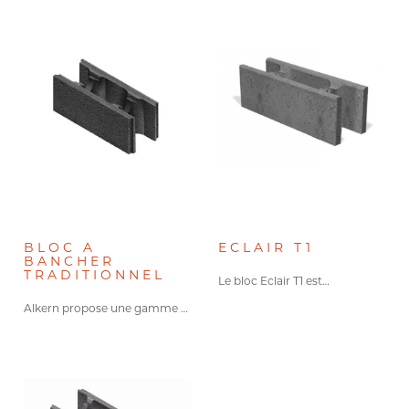
Type de pose
Pose collée
Pose maçonnée
Pose à sec
Type de projet
Bâtiment collectif
BLOC A
ECLAIR T1
BANCHER
TRADITIONNEL
Le bloc Eclair T1 est…
Bâtiment tertiaire
Alkern propose une gamme complète…
Maison individuelle
résistance thermique