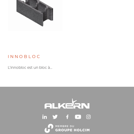
0
3
-
INNOBLOC
L’innobloc est un bloc à…