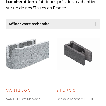
, fabriqués près de vos chantiers
bancher Alkern
sur un de nos 51 sites en France.
Affiner votre recherche
Conformité à la
réglementation
sismique
Conforme Eurocode 8
Type de granulats
Béton de granulats courants
(5)
VARIBLOC
STEPOC
VARIBLOC est un bloc à…
Le bloc à bancher STEPOC…