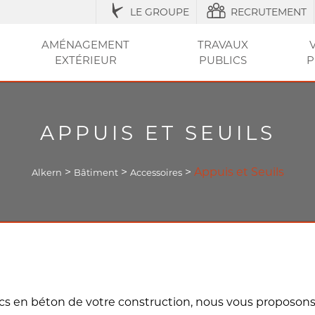
LE GROUPE
RECRUTEMENT
AMÉNAGEMENT
TRAVAUX
EXTÉRIEUR
PUBLICS
P
IQUES
ESSOIRES
ÉNAGEMENT URBAIN ET SÉCURISATION
ACCESSOIRES ET
RÉGLEMENTATION
AGRICOLE / STRUCTURES
AMÉNAGEMENT EXTÉRIEUR
AMÉNAGEMENT
OUTILS ET CONSEI
RÉSEAU
CLÔT
VOT
ENTRETIEN
DE LA VILLE
DU JARDIN
SEC
ET PI
APPUIS ET SEUILS
>
>
>
Appuis et Seuils
Alkern
Bâtiment
Accessoires
cs en béton de votre construction, nous vous proposons