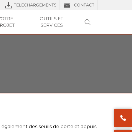
TÉLÉCHARGEMENTS
CONTACT
VOTRE
OUTILS ET
ROJET
SERVICES
RECHERCHER
LS DE POSE
URES
RE PROJET
VOTRE
VOTRE
CLUB PRO
OUTILS ET SERVICES
TP
OUTILS ET
OUTILS ET
FAQ
LIERS
PROJET
PROJET
SERVICES
SERVICES
 également des seuils de porte et appuis