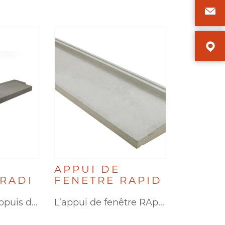
APPUI DE
TRADI
FENETRE RAPID
Découvrez les appuis de fenêtre…
L’appui de fenêtre RApiD est…