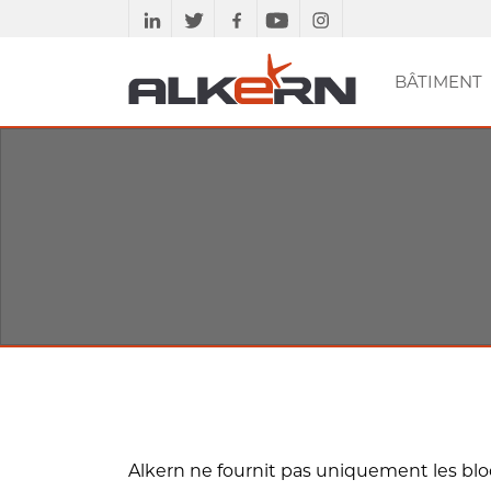
BÂTIMENT
PAVÉS ET GAMME
SE DOCUMENTER
MURS
BÂTIMENT
PLANCHERS
ETUDES TECHN
DALLES ET
ACC
AM
ASSAINISSEMENT
VOIRIE
DRAINANTE
MARGELLES
Alkern ne fournit pas uniquement les blo