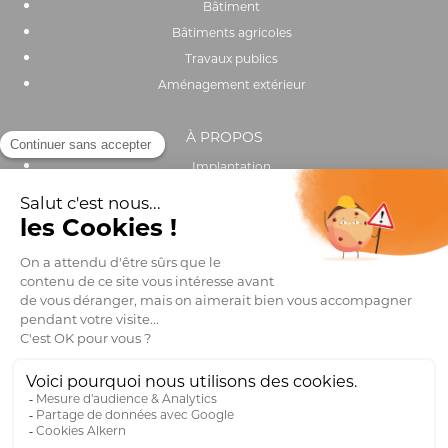
FDES PAVÉ DE VOIRIE À ÉCARTEURS
INTÉGRÉS, ÉPAISSEUR ≤ 8 CM (avec joint et
lit de pose)