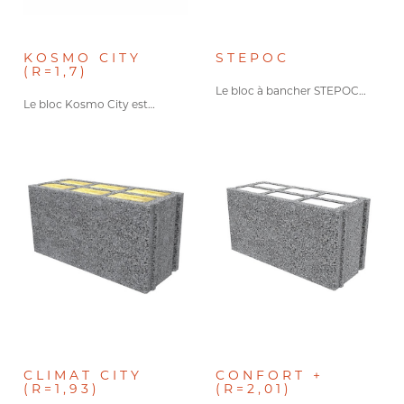
KOSMO CITY
STEPOC
(R=1,7)
Le bloc à bancher STEPOC…
Le bloc Kosmo City est…
CLIMAT CITY
CONFORT +
(R=1,93)
(R=2,01)