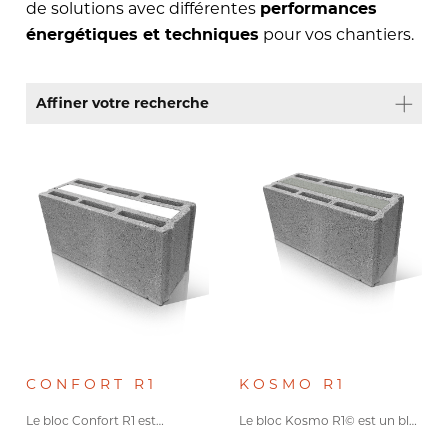
de solutions avec différentes
performances
pour vos chantiers.
énergétiques et techniques
Affiner votre recherche
Conformité à la
réglementation
sismique
Conforme Eurocode 8
Type de granulats
Béton de granulats courants
(16)
CONFORT R1
KOSMO R1
Béton de granulats légers
(6)
Le bloc Confort R1 est…
Le bloc Kosmo R1© est un bloc isolant…