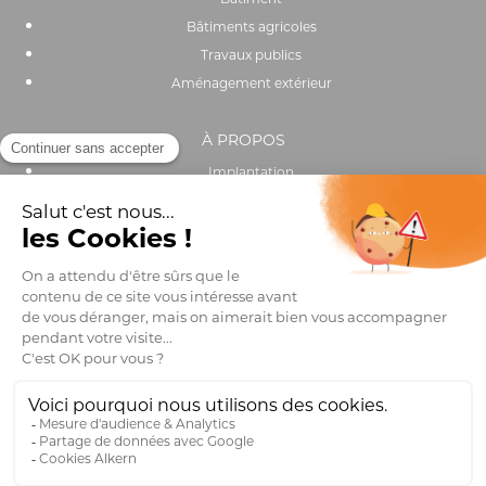
Bâtiments agricoles
Travaux publics
Aménagement extérieur
À PROPOS
Implantation
Actualités
Recrutement
Performance environnementale et sociale
OUTILS & SERVICES
Catalogue
Trouver un distributeur
Club pro
FAQ