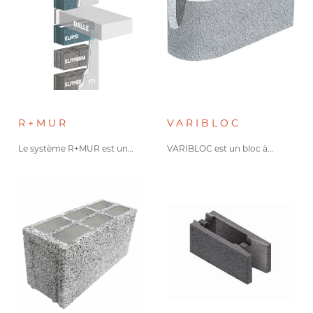
Bâtiment collectif
Bâtiment tertiaire
Maison individuelle
R+MUR
VARIBLOC
résistance thermique
Le système R+MUR est un…
VARIBLOC est un bloc à…
0
3
-