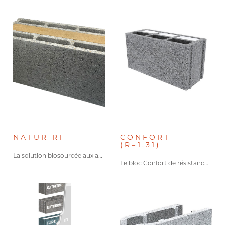
Avec insert isolant
Non
Oui
Type de pose
Pose collée
NATUR R1
CONFORT
(R=1,31)
La solution biosourcée aux arguments…
Pose maçonnée
Le bloc Confort de résistance…
Pose à sec
Type de projet