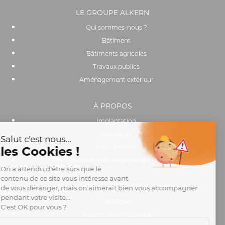
LE GROUPE ALKERN
Qui sommes-nous ?
Bâtiment
Bâtiments agricoles
Travaux publics
Aménagement extérieur
À PROPOS
Implantation
Actualités
Recrutement
Performance environnementale et sociale
OUTILS & SERVICES
Catalogue
Trouver un distributeur