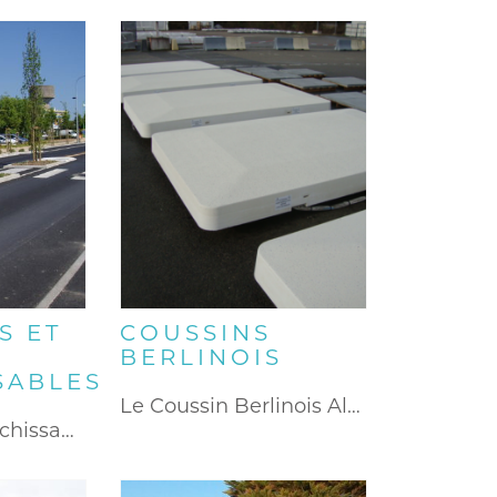
S ET
COUSSINS
BERLINOIS
SABLES
Le Coussin Berlinois Alkern est…
Le giratoire franchissable Alkern est…