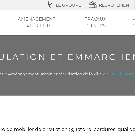
LE GROUPE
RECRUTEMENT
AMÉNAGEMENT
TRAVAUX
EXTÉRIEUR
PUBLICS
P
IQUES
ESSOIRES
ÉNAGEMENT URBAIN ET SÉCURISATION
ACCESSOIRES ET
RÉGLEMENTATION
AGRICOLE / STRUCTURES
AMÉNAGEMENT EXTÉRIEUR
AMÉNAGEMENT
OUTILS ET CONSEI
RÉSEAU
CLÔT
VOT
ENTRETIEN
DE LA VILLE
DU JARDIN
SEC
ET PI
ULATION ET EMMARCH
>
>
Circulatio
cs
Aménagement urbain et sécurisation de la ville
 de mobilier de circulation : giratoire, bordures, quai 