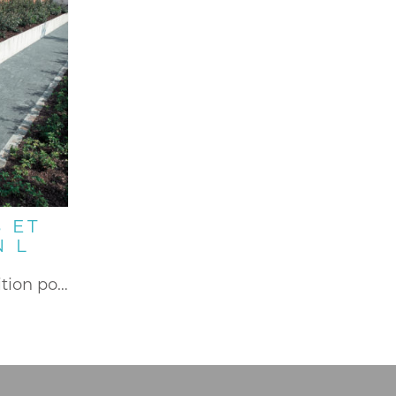
 ET
N L
Eléments de finition pour l’aménagement…