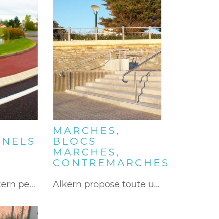
MARCHES,
NNELS
BLOCS
MARCHES,
CONTREMARCHES
L’îlot piétons Alkern permet de…
Alkern propose toute une gamme…