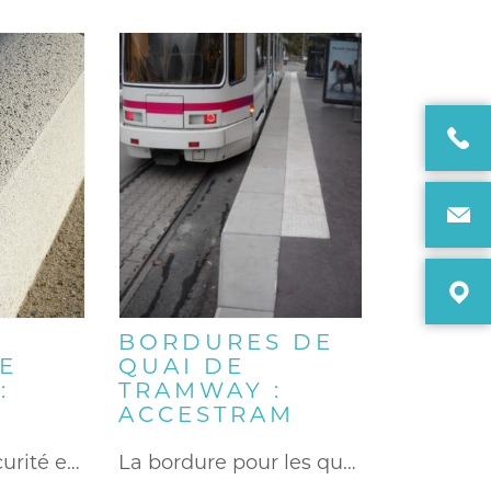
S
BORDURES DE
TE
QUAI DE
:
TRAMWAY :
ACCESTRAM
Pour assurer sécurité et sérénité…
La bordure pour les quais…