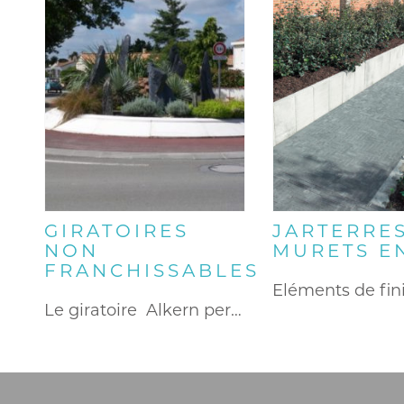
GIRATOIRES
JARTERRES
NON
MURETS E
FRANCHISSABLES
Le giratoire Alkern permet de…