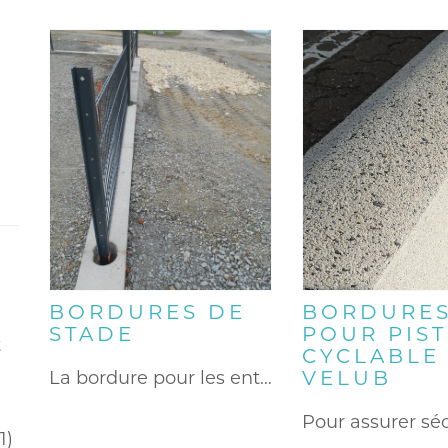
BORDURES DE
BORDURE
STADE
POUR PIS
t
CYCLABLE 
VELUB
La bordure pour les entourages…
(1)