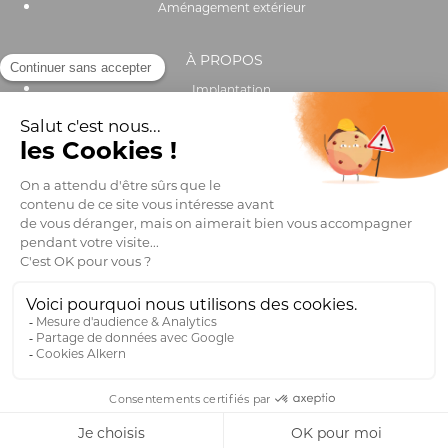
Aménagement extérieur
À PROPOS
Implantation
Actualités
Recrutement
Performance environnementale et sociale
OUTILS & SERVICES
Catalogue
Trouver un distributeur
Club pro
FAQ
Mentions légales
Design – Tigre Blanc