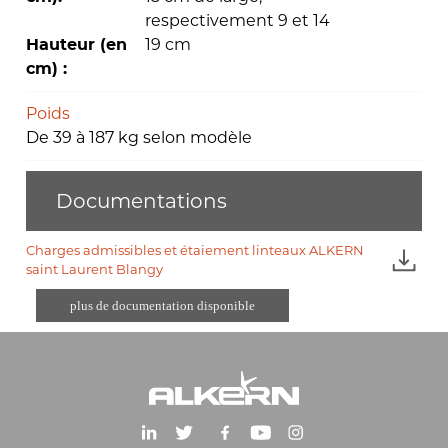
respectivement 9 et 14
19 cm
Hauteur (en
cm) :
Poids
De 39 à 187 kg selon modèle
Documentations
Charges admissibles et étaiement linteaux ALKERN
saint Laurent Blangy
plus de documentation disponible