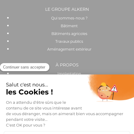
LE GROUPE ALKERN
Qui sommes-nous ?
Bâtiment
Bâtiments agricoles
Travaux publics
Aménagement extérieur
À PROPOS
Implantation
Actualités
Recrutement
Performance environnementale et sociale
OUTILS & SERVICES
Catalogue
Trouver un distributeur