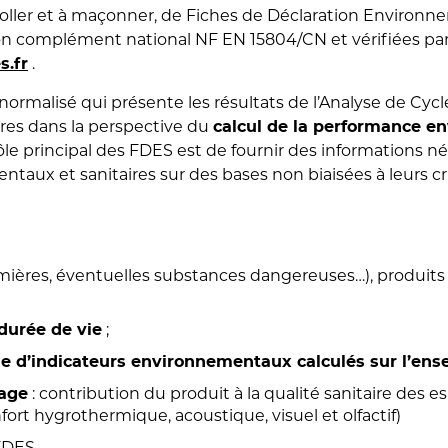
oller et à maçonner, de Fiches de Déclaration Environnem
complément national NF EN 15804/CN et vérifiées par un
s.fr
.
rmalisé qui présente les résultats de l’Analyse de Cycle
ires dans la perspective du
calcul de la performance en
rôle principal des FDES est de fournir des informations né
ntaux et sanitaires sur des bases non biaisées à leurs cr
mières, éventuelles substances dangereuses…), produit
;
 durée de vie
e d’indicateurs environnementaux calculés sur l’ens
: contribution du produit à la qualité sanitaire des e
sage
nfort hygrothermique, acoustique, visuel et olfactif)
FDES.