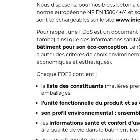
Nous disposons, pour nos blocs béton à c
norme européenne NF EN 15804+A1 et son 
sont téléchargeables sur le site
www.inie
Pour rappel, une FDES est un document no
tombe) ainsi que des informations sanita
. Le 
bâtiment pour son éco-conception
ajouter des critères de choix environneme
économiques et esthétiques).
Chaque FDES contient :
la
(matières pre
liste des constituants
emballages;
l’unité fonctionnelle du produit et sa
son profil environnemental : ensembl
les
informations santé et confort d’u
à la qualité de vie dans le bâtiment (co
ainsi que l’identité de l’émetteur de la 