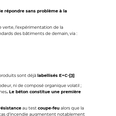
de répondre sans problème à la
 verte, l’expérimentation de la
ndards des bâtiments de demain, via :
produits sont déjà
labellisés E+C-
[3]
odeur, ni de composé organique volatil ;
smes
. Le béton constitue une première
au test
alors que la
résistance
coupe-feu
cas d’incendie augmentent notablement