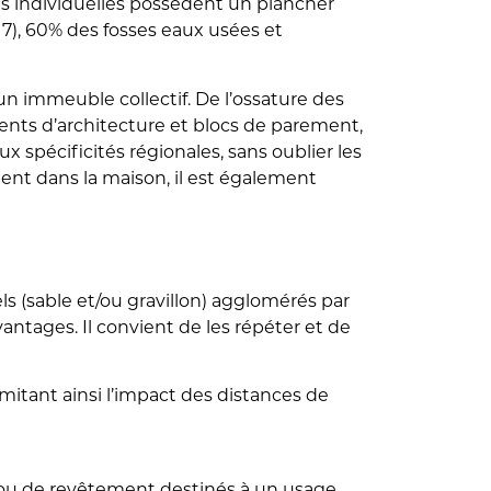
s individuelles possèdent un plancher
7), 60% des fosses eaux usées et
n immeuble collectif. De l’ossature des
ments d’architecture et blocs de parement,
 spécificités régionales, sans oublier les
ent dans la maison, il est également
ls (sable et/ou gravillon) agglomérés par
ntages. Il convient de les répéter et de
imitant ainsi l’impact des distances de
n ou de revêtement destinés à un usage