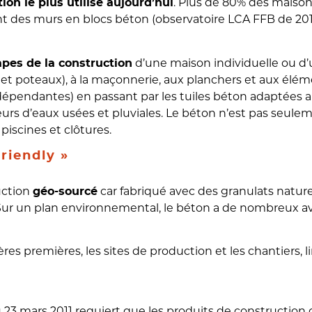
. Plus de 80% des maison
ion le plus utilisé aujourd’hui
ont des murs en blocs béton (observatoire LCA FFB de 201
d’une maison individuelle ou d’u
apes de la construction
s et poteaux), à la maçonnerie, aux planchers et aux élé
pendantes) en passant par les tuiles béton adaptées aux
urs d’eaux usées et pluviales. Le béton n’est pas seulem
 piscines et clôtures.
riendly »
uction
car fabriqué avec des granulats nature
géo-sourcé
 Sur un plan environnemental, le béton a de nombreux ava
es premières, les sites de production et les chantiers, l
du 23 mars 2011 requiert que les produits de constructio