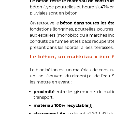
Le béton reste le matériau de construct
béton (type poutrelles et hourdis), 47% 
pluviales sont en béton.
On retrouve le
béton dans toutes les ét
fondations (longrines, poutrelles, poutre
aux escaliers (monobloc ou à marches indé
conduits de fumée et les bacs récupérate
présent dans les abords : allées, terrasses,
Le béton, un matériau « éco-f
Le bloc béton est un matériau de constr
un liant (souvent du ciment) et de l’eau.
les mettre en avant :
entre les gisements de matièr
proximité
transport,
[1]
,
matériau 100% recyclable
le décret n° 2011-321 
classement A+,