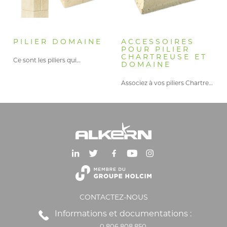
PILIER DOMAINE
ACCESSOIRES
POUR PILIER
CHARTREUSE ET
Ce sont les piliers qui…
DOMAINE
Associez à vos piliers Chartreuse…
CONTACTEZ-NOUS
Informations et documentations :
0 806 808 850