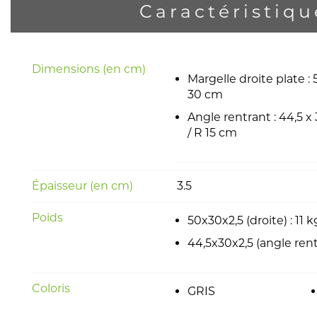
Caractéristiqu
Dimensions (en cm)
Margelle droite plate : 
30 cm
Angle rentrant : 44,5 x
/ R 15 cm
Épaisseur (en cm)
3.5
Poids
50x30x2,5 (droite) : 11 
44,5x30x2,5 (angle rent
Coloris
GRIS