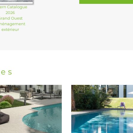
ern Catalogue
2026
Grand Ouest
ménagement
extérieur
res