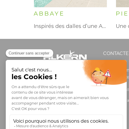
ABBAYE
PI
Inspirés des dalles d’une Abbaye…
Une d
CONTACTE
Inform
0 806 8
info@al
Comman