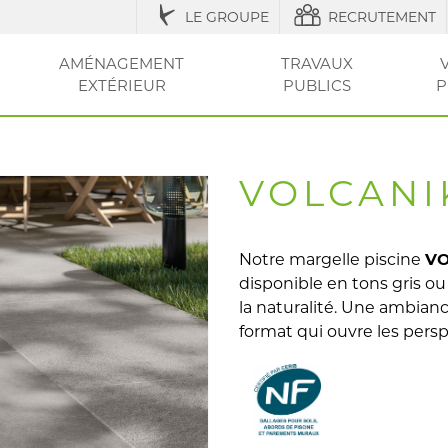
LE GROUPE
RECRUTEMENT
AMÉNAGEMENT
TRAVAUX
EXTÉRIEUR
PUBLICS
P
IQUES
ESSOIRES
ÉNAGEMENT URBAIN ET SÉCURISATION
ACCESSOIRES ET
RÉGLEMENTATION
AGRICOLE / STRUCTURES
AMÉNAGEMENT EXTÉRIEUR
AMÉNAGEMENT
OUTILS ET CONSEI
RÉSEAU
CLÔT
VOT
ENTRETIEN
DE LA VILLE
DU JARDIN
SEC
ET PI
VOLCANI
Notre margelle piscine
VO
disponible en tons gris ou
la naturalité. Une ambianc
format qui ouvre les pers