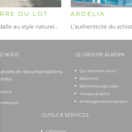
ERRE DU LOT
ARDÉLIA
alle au style naturel…
Z-NOUS
LE GROUPE ALKERN
Qui sommes-nous ?
ations et documentations :
Bâtiment
08 850
Bâtiments agricoles
kern.fr
Travaux publics
Aménagement extérieur
des pros
OUTILS & SERVICES
Catalogue