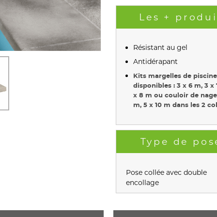
Les + produi
Résistant au gel
Antidérapant
Kits margelles de piscine
disponibles : 3 x 6 m, 3 x
x 8 m ou couloir de nage
m, 5 x 10 m dans les 2 co
Type de pos
Pose collée avec double
encollage