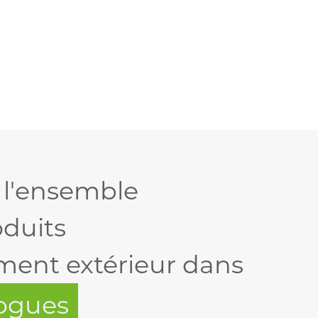
 l'ensemble
oduits
ent extérieur dans
logues