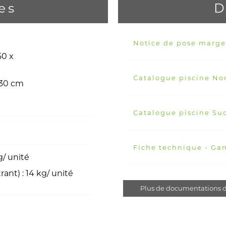
es
D
Notice de pose marge
50 x
Catalogue piscine No
 30 cm
Catalogue piscine Su
Fiche technique - G
kg/ unité
rant) : 14 kg/ unité
Plus de documentations d