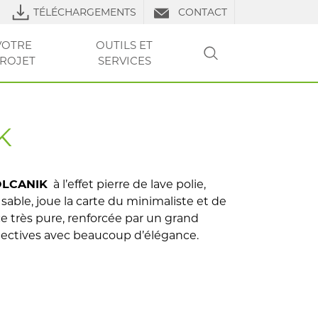
TÉLÉCHARGEMENTS
CONTACT
VOTRE
OUTILS ET
ROJET
SERVICES
RECHERCHER
LS DE POSE
URES
RE PROJET
VOTRE
VOTRE
CLUB PRO
OUTILS ET SERVICES
TP
OUTILS ET
OUTILS ET
FAQ
LIERS
PROJET
PROJET
SERVICES
SERVICES
K
à l’effet pierre de lave polie,
LCANIK
 sable, joue la carte du minimaliste et de
e très pure, renforcée par un grand
pectives avec beaucoup d’élégance.