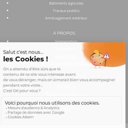
Bâtiments agricoles
Travaux publics
Aménagement extérieur
À PROPOS
Implantation
Actualités
Recrutement
Performance environnementale et sociale
OUTILS & SERVICES
Catalogue
Trouver un distributeur
Club pro
FAQ