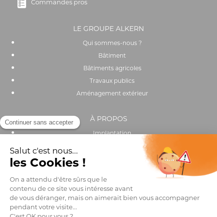
Commandes pros
LE GROUPE ALKERN
Qui sommes-nous ?
Bâtiment
Bâtiments agricoles
Travaux publics
Aménagement extérieur
À PROPOS
Implantation
Actualités
Recrutement
Performance environnementale et sociale
OUTILS & SERVICES
Catalogue