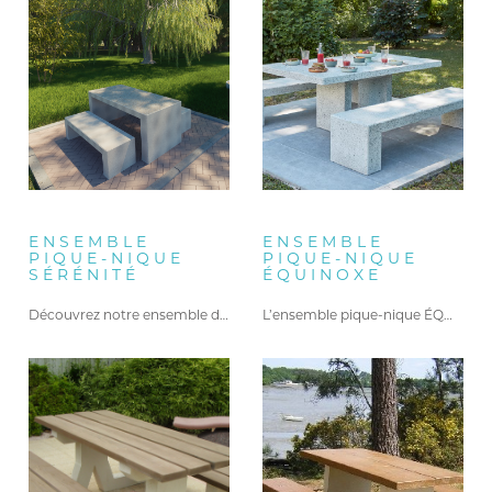
Accessoires jardins
(1)
Travaux publics
(1)
Aménagement urbain et
sécurisation de la ville
(1)
Repos et loisirs
(1)
TABLES DE PIQUE NIQUE
(3)
ENSEMBLE
ENSEMBLE
PIQUE-NIQUE
PIQUE-NIQUE
SÉRÉNITÉ
ÉQUINOXE
Découvrez notre ensemble de pique-nique…
L’ensemble pique-nique ÉQUINOXE offre un…