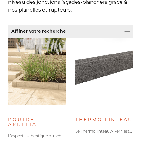
niveau des jonctions façades-planchers grâce à
nos planelles et rupteurs.
Affiner votre recherche
Type de produit
Appuis et Seuils
(4)
Aménagement du jardin
(1)
Accessoires jardins
(1)
Accessoires de mise en oeuvre
(1)
Accessoires
(2)
POUTRE
THERMO’LINTEAU
ARDÉLIA
Aménagement extérieur
(1)
Le Thermo’linteau Alkern est un…
L’aspect authentique du schiste apporte…
Planelles et rupteurs
(7)