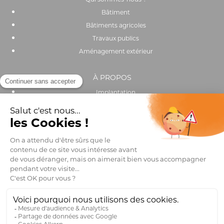
Bâtiment
Bâtiments agricoles
Travaux publics
Aménagement extérieur
À PROPOS
Implantation
Actualités
Recrutement
Performance environnementale et sociale
OUTILS & SERVICES
Catalogue
Trouver un distributeur
Club pro
FAQ