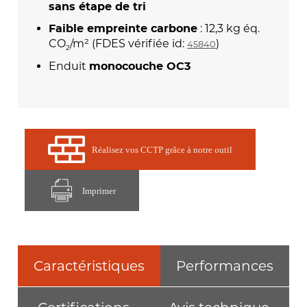
sans étape de tri
: 12,3 kg éq.
Faible empreinte carbone
CO
/m² (FDES vérifiée id:
)
45840
2
Enduit
monocouche OC3
Réalisez vos CCTP grâce à notre outil
Imprimer
Caractéristiques
Performances