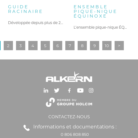
GUIDE
ENSEMBLE
RACINAIRE
PIQUE-NIQUE
ÉQUINOXE
Développée depuis plus de 20…
L’ensemble pique-nique ÉQUINOXE offre un…
2
3
4
5
6
7
8
9
10
>
CONTACTEZ-NOUS
Informations et documentations :
0 806 808 850