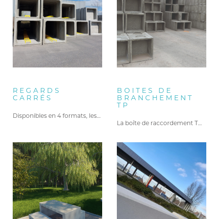
POUBELLE ET CENDRIER
(2)
Alkerball
(1)
JARTERRES ET MURETS EN L
(1)
Points d'eau
(4)
REGARDS
BOITES DE
CARRÉS
BRANCHEMENT
TP
Disponibles en 4 formats, les…
La boîte de raccordement TP…