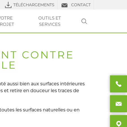
TÉLÉCHARGEMENTS
CONTACT
VOTRE
OUTILS ET
ROJET
SERVICES
RECHERCHER
LS DE POSE
URES
RE PROJET
VOTRE
VOTRE
CLUB PRO
OUTILS ET SERVICES
TP
OUTILS ET
OUTILS ET
FAQ
LIERS
PROJET
PROJET
SERVICES
SERVICES
NT CONTRE
LLE
té aussi bien aux surfaces intérieures
s et retire en douceur les traces de
 toutes les surfaces naturelles ou en