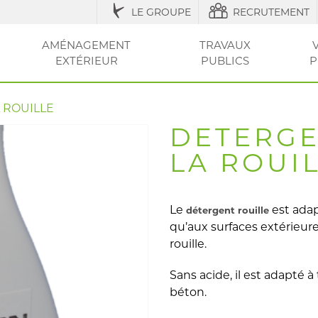
LE GROUPE
RECRUTEMENT
AMÉNAGEMENT
TRAVAUX
EXTÉRIEUR
PUBLICS
P
IQUES
ESSOIRES
ÉNAGEMENT URBAIN ET SÉCURISATION
ACCESSOIRES ET
RÉGLEMENTATION
AGRICOLE / STRUCTURES
AMÉNAGEMENT EXTÉRIEUR
AMÉNAGEMENT
OUTILS ET CONSEI
RÉSEAU
CLÔT
VOT
ENTRETIEN
DE LA VILLE
DU JARDIN
SEC
ET PI
 ROUILLE
DETERGE
LA ROUI
Le
est adap
détergent rouille
qu’aux surfaces extérieure
rouille.
Sans acide, il est adapté à
béton.