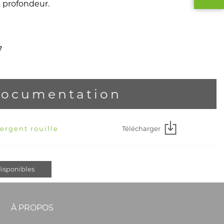
 profondeur.
 ?
ocumentation
Télécharger
ergent rouille
isponibles
À PROPOS