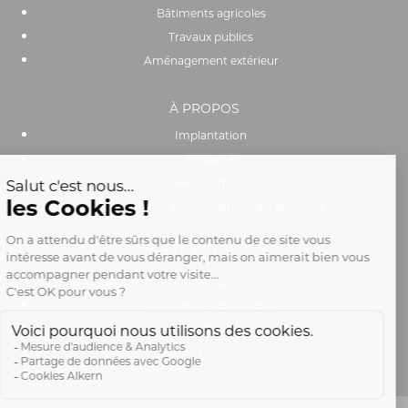
Bâtiments agricoles
Travaux publics
Aménagement extérieur
À PROPOS
Implantation
Actualités
Recrutement
Performance environnementale et sociale
OUTILS & SERVICES
Catalogue
Trouver un distributeur
Club pro
FAQ