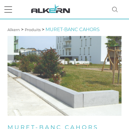
>
>
MURET-BANC CAHORS
Alkern
Produits
RECHERCHER
MURET-BANC CAHORS