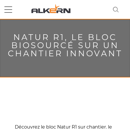
NATUR R1, LE BLOC
RECHERCHER
BIOSOURCÉ SUR UN
CHANTIER INNOVANT
Découvrez le bloc Natur R1 sur chantier. le