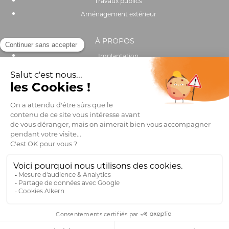
Travaux publics
Aménagement extérieur
À PROPOS
Implantation
Actualités
Recrutement
Performance environnementale et sociale
OUTILS & SERVICES
Catalogue
Trouver un distributeur
Club pro
FAQ
Mentions légales
Design – Tigre Blanc